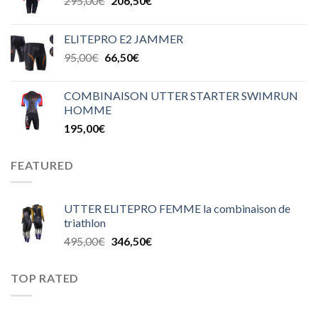
295,00
€
206,50
€
ELITEPRO E2 JAMMER
95,00
€
66,50
€
COMBINAISON UTTER STARTER SWIMRUN
HOMME
195,00
€
FEATURED
UTTER ELITEPRO FEMME la combinaison de
triathlon
495,00
€
346,50
€
TOP RATED