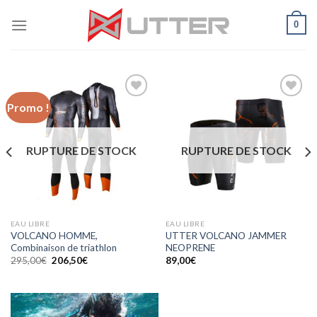
Skip
0
to
content
Promo !
Ajouter
Ajouter
à la
à la
wishlist
wishlist
RUPTURE DE STOCK
RUPTURE DE STOCK
EAU LIBRE
EAU LIBRE
VOLCANO HOMME,
UTTER VOLCANO JAMMER
Combinaison de triathlon
NEOPRENE
295,00
€
206,50
€
89,00
€