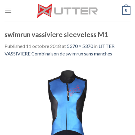
Skip
0
to
content
swimrun vassiviere sleeveless M1
Published
11 octobre 2018
at
5370 × 5370
in
UTTER
VASSIVIERE Combinaison de swimrun sans manches