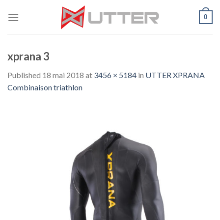
Skip
0
to
content
xprana 3
Published
18 mai 2018
at
3456 × 5184
in
UTTER XPRANA
Combinaison triathlon