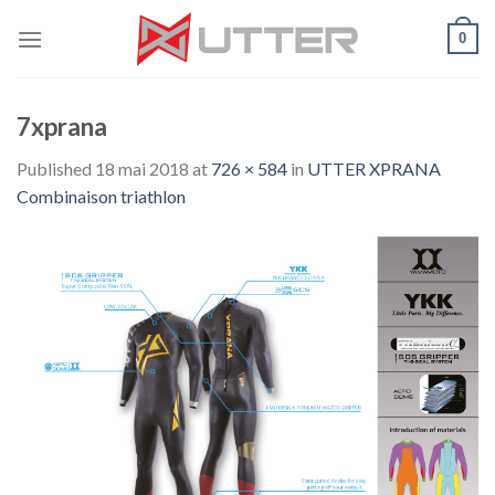
Skip
0
to
content
7xprana
Published
18 mai 2018
at
726 × 584
in
UTTER XPRANA
Combinaison triathlon