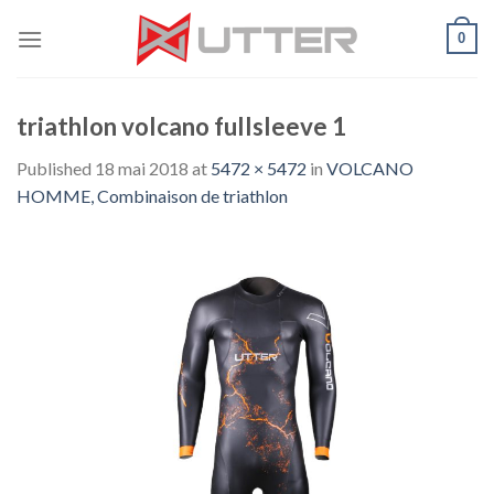
Skip
0
to
content
triathlon volcano fullsleeve 1
Published
18 mai 2018
at
5472 × 5472
in
VOLCANO
HOMME, Combinaison de triathlon