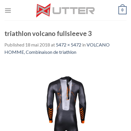
Skip
0
to
content
triathlon volcano fullsleeve 3
Published
18 mai 2018
at
5472 × 5472
in
VOLCANO
HOMME, Combinaison de triathlon