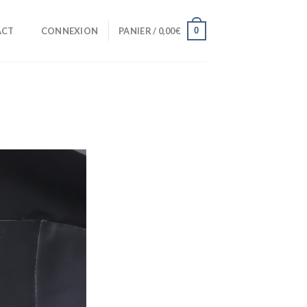
0
ACT
CONNEXION
PANIER /
0,00
€