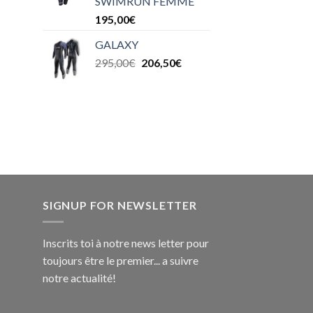
SWIMRUN FEMME
195,00
€
GALAXY
295,00
€
206,50
€
SIGNUP FOR NEWSLETTER
Inscrits toi à notre news letter pour
toujours être le premier... a suivre
notre actualité!