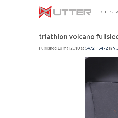
Skip
to
UTTER GE
content
triathlon volcano fullsle
Published
18 mai 2018
at
5472 × 5472
in
VO