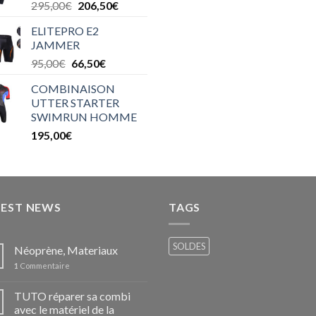
295,00
€
206,50
€
ELITEPRO E2
JAMMER
95,00
€
66,50
€
COMBINAISON
UTTER STARTER
SWIMRUN HOMME
195,00
€
TEST NEWS
TAGS
SOLDES
Néoprène, Materiaux
1
Commentaire
TUTO réparer sa combi
avec le matériel de la