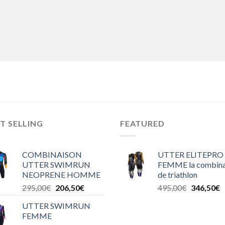
T SELLING
FEATURED
COMBINAISON
UTTER ELITEPRO
UTTER SWIMRUN
FEMME la combina
NEOPRENE HOMME
de triathlon
295,00
€
206,50
€
495,00
€
346,50
€
UTTER SWIMRUN
FEMME