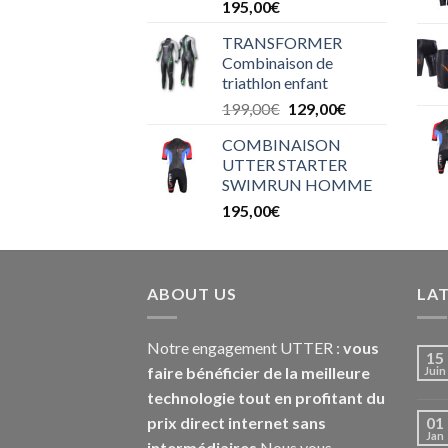
195,00
€
TRANSFORMER
Combinaison de
triathlon enfant
199,00
€
129,00
€
COMBINAISON
UTTER STARTER
SWIMRUN HOMME
195,00
€
ABOUT US
LA
Notre engagement UTTER :
vous
15
faire bénéficier de la meilleure
Juin
technologie tout en profitant du
prix direct internet sans
01
Jan
intermédiaires
Nous vous