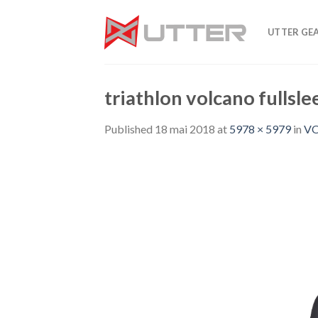
Skip
to
UTTER GE
content
triathlon volcano fullsle
Published
18 mai 2018
at
5978 × 5979
in
VO