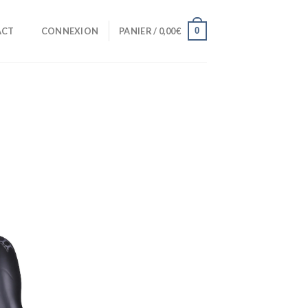
0
ACT
CONNEXION
PANIER /
0,00
€