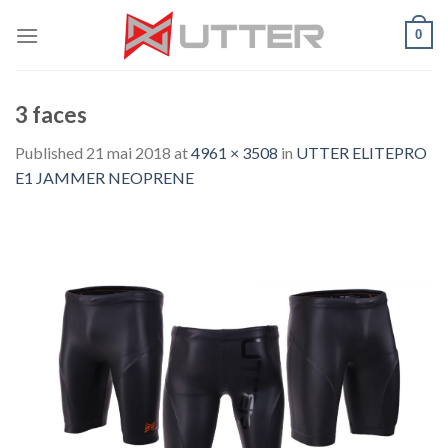
Skip
0
to
content
3 faces
Published
21 mai 2018
at
4961 × 3508
in
UTTER ELITEPRO
E1 JAMMER NEOPRENE