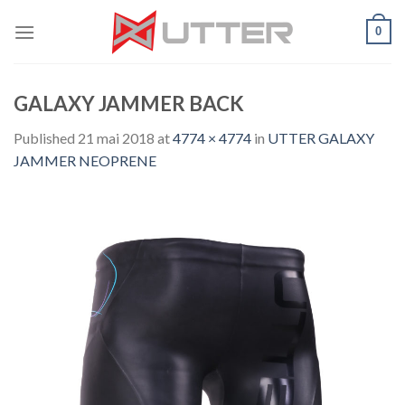
Skip
0
to
content
GALAXY JAMMER BACK
Published
21 mai 2018
at
4774 × 4774
in
UTTER GALAXY
JAMMER NEOPRENE