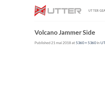
Skip
to
UTTER GE
content
Volcano Jammer Side
Published
21 mai 2018
at
5360 × 5360
in
U