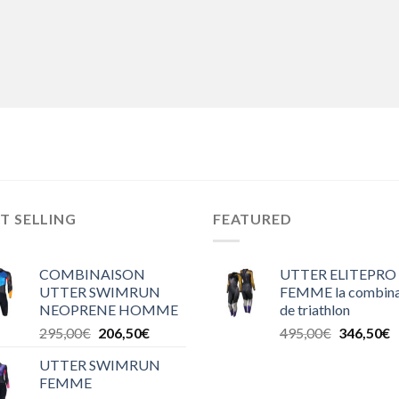
T SELLING
FEATURED
COMBINAISON
UTTER ELITEPRO
UTTER SWIMRUN
FEMME la combina
NEOPRENE HOMME
de triathlon
295,00
€
206,50
€
495,00
€
346,50
€
UTTER SWIMRUN
FEMME