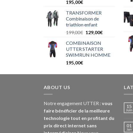
195,00
€
TRANSFORMER
Combinaison de
triathlon enfant
199,00
€
129,00
€
COMBINAISON
UTTER STARTER
SWIMRUN HOMME
195,00
€
ABOUT US
LA
Notre engagement UTTER :
vous
15
faire bénéficier de la meilleure
Juin
technologie tout en profitant du
prix direct internet sans
01
Jan
intermédiaires
Nous vous