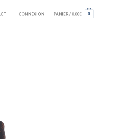
0
ACT
CONNEXION
PANIER /
0,00
€