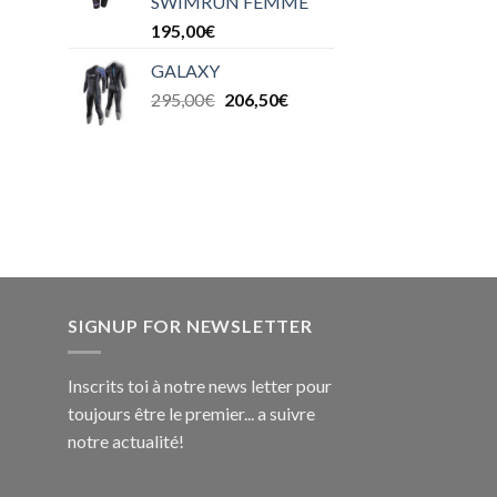
SWIMRUN FEMME
195,00
€
GALAXY
295,00
€
206,50
€
SIGNUP FOR NEWSLETTER
Inscrits toi à notre news letter pour
toujours être le premier... a suivre
notre actualité!