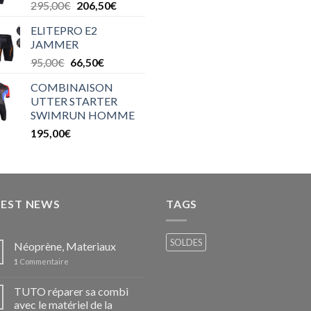
295,00
€
206,50
€
ELITEPRO E2
JAMMER
95,00
€
66,50
€
COMBINAISON
UTTER STARTER
SWIMRUN HOMME
195,00
€
TEST NEWS
TAGS
SOLDES
Néoprène, Materiaux
1
Commentaire
TUTO réparer sa combi
avec le matériel de la