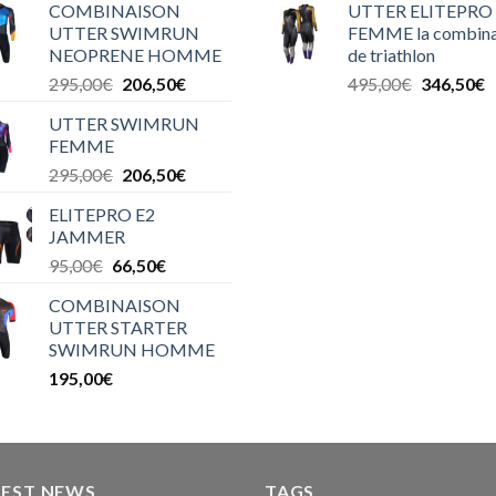
COMBINAISON
UTTER ELITEPRO
UTTER SWIMRUN
FEMME la combina
NEOPRENE HOMME
de triathlon
295,00
€
206,50
€
495,00
€
346,50
€
UTTER SWIMRUN
FEMME
295,00
€
206,50
€
ELITEPRO E2
JAMMER
95,00
€
66,50
€
COMBINAISON
UTTER STARTER
SWIMRUN HOMME
195,00
€
TEST NEWS
TAGS