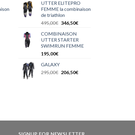
UTTER ELITEPRO
ison
FEMME la combinaison
de triathlon
495,00
€
346,50
€
COMBINAISON
UTTER STARTER
SWIMRUN FEMME
195,00
€
GALAXY
295,00
€
206,50
€
SIGNUP FOR NEWSLETTER