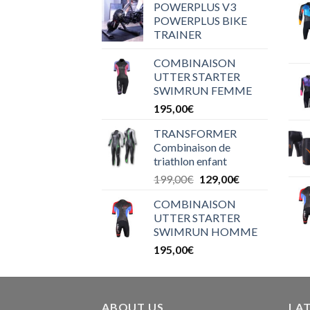
POWERPLUS V3
POWERPLUS BIKE
TRAINER
COMBINAISON
UTTER STARTER
SWIMRUN FEMME
195,00
€
TRANSFORMER
Combinaison de
triathlon enfant
199,00
€
129,00
€
COMBINAISON
UTTER STARTER
SWIMRUN HOMME
195,00
€
ABOUT US
LA