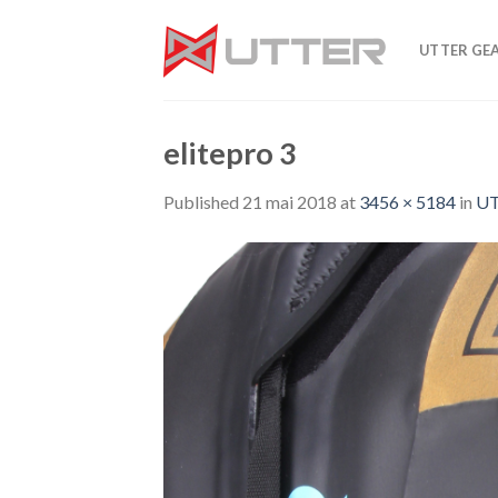
Skip
to
UTTER GE
content
elitepro 3
Published
21 mai 2018
at
3456 × 5184
in
UT