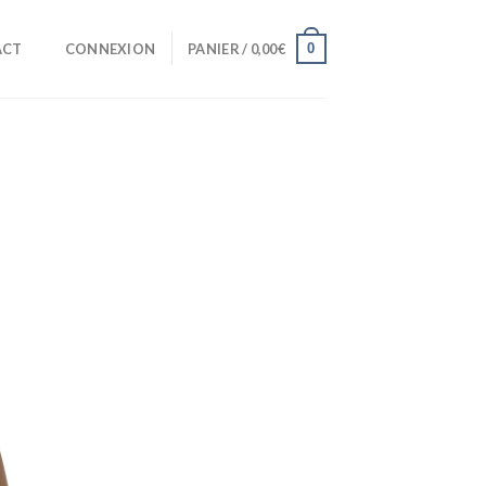
0
ACT
CONNEXION
PANIER /
0,00
€