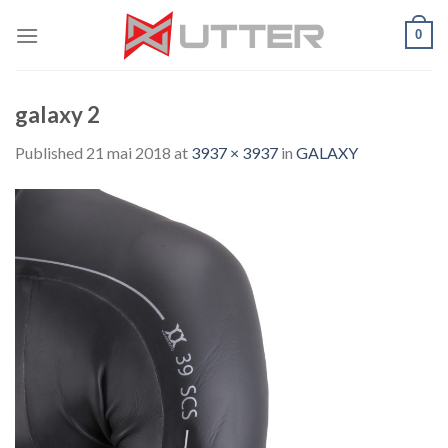
Skip
0
to
content
galaxy 2
Published
21 mai 2018
at
3937 × 3937
in
GALAXY