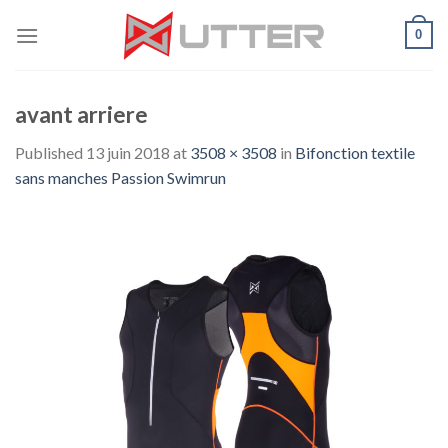
Skip
0
to
content
avant arriere
Published
13 juin 2018
at
3508 × 3508
in
Bifonction textile
sans manches Passion Swimrun