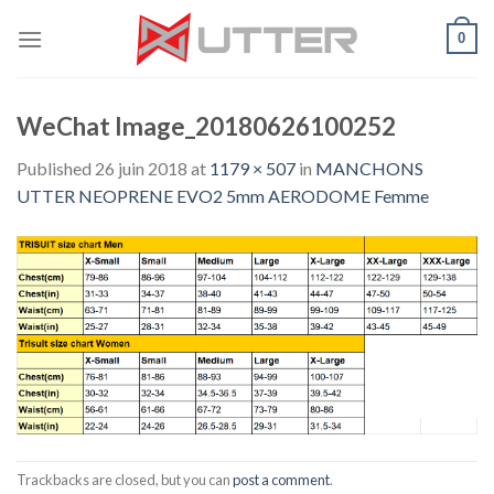
Skip
0
to
content
WeChat Image_20180626100252
Published
26 juin 2018
at
1179 × 507
in
MANCHONS
UTTER NEOPRENE EVO2 5mm AERODOME Femme
Trackbacks are closed, but you can
post a comment
.