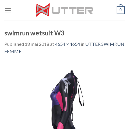
Skip
0
to
content
swimrun wetsuit W3
Published
18 mai 2018
at
4654 × 4654
in
UTTER SWIMRUN
FEMME