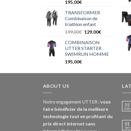
195,00
€
TRANSFORMER
Combinaison de
triathlon enfant
199,00
€
129,00
€
COMBINAISON
UTTER STARTER
SWIMRUN HOMME
195,00
€
ABOUT US
LA
Notre engagement UTTER :
vous
15
faire bénéficier de la meilleure
Juin
technologie tout en profitant du
prix direct internet sans
01
Jan
intermédiaires
Nous vous