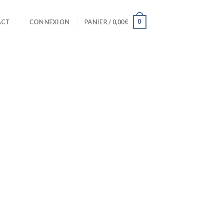
0
ACT
CONNEXION
PANIER /
0,00
€