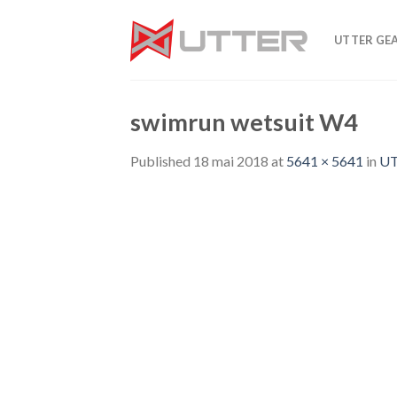
Skip
to
UTTER GE
content
swimrun wetsuit W4
Published
18 mai 2018
at
5641 × 5641
in
U