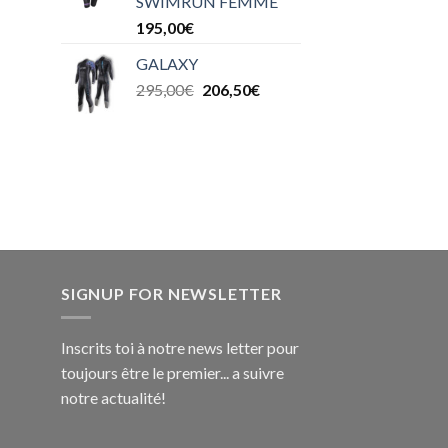
SWIMRUN FEMME
195,00
€
GALAXY
295,00
€
206,50
€
SIGNUP FOR NEWSLETTER
Inscrits toi à notre news letter pour
toujours être le premier... a suivre
notre actualité!