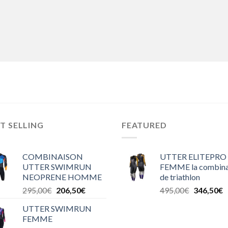
T SELLING
FEATURED
COMBINAISON
UTTER ELITEPRO
UTTER SWIMRUN
FEMME la combina
NEOPRENE HOMME
de triathlon
295,00
€
206,50
€
495,00
€
346,50
€
UTTER SWIMRUN
FEMME