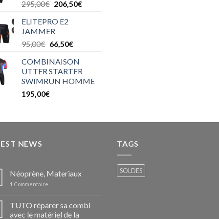
295,00
€
206,50
€
ELITEPRO E2
JAMMER
95,00
€
66,50
€
COMBINAISON
UTTER STARTER
SWIMRUN HOMME
195,00
€
TEST NEWS
TAGS
SOLDES
Néoprène, Materiaux
1
Commentaire
TUTO réparer sa combi
avec le matériel de la