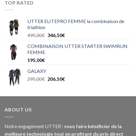
TOP RATED
UTTER ELITEPRO FEMME la combinaison de
triathlon
495,00
€
346,50
€
COMBINAISON UTTER STARTER SWIMRUN
FEMME
195,00
€
GALAXY
295,00
€
206,50
€
ABOUT US
Notre engagement UTTER :
vous faire bénéficier de la
meilleure technologie tout en profitant du prix direct