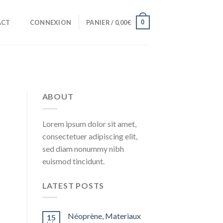
0
ACT
CONNEXION
PANIER /
0,00
€
ABOUT
Lorem ipsum dolor sit amet,
consectetuer adipiscing elit,
sed diam nonummy nibh
euismod tincidunt.
LATEST POSTS
Néoprène, Materiaux
15