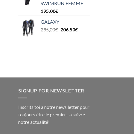
SWIMRUN FEMME
195,00
€
GALAXY
295,00
€
206,50
€
SIGNUP FOR NEWSLETTER
Inscrits toi à notre news letter pour
toujours être le premier... a suivre
notre actualité!