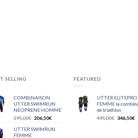
T SELLING
FEATURED
COMBINAISON
UTTER ELITEPRO
UTTER SWIMRUN
FEMME la combina
NEOPRENE HOMME
de triathlon
295,00
€
206,50
€
495,00
€
346,50
€
UTTER SWIMRUN
FEMME