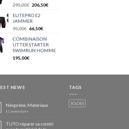
295,00
€
206,50
€
ELITEPRO E2
JAMMER
95,00
€
66,50
€
COMBINAISON
UTTER STARTER
SWIMRUN HOMME
195,00
€
TEST NEWS
TAGS
SOLDES
Néoprène, Materiaux
1
Commentaire
TUTO réparer sa combi