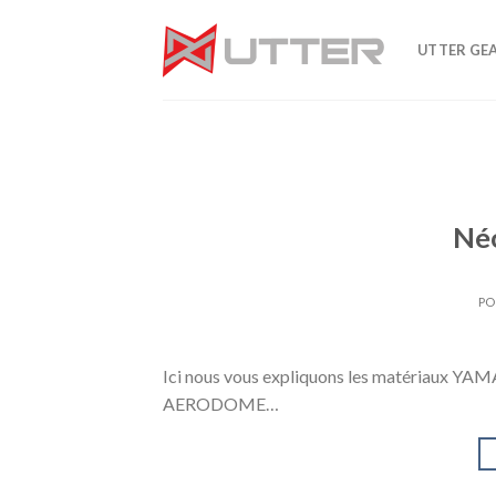
Skip
to
UTTER GE
content
Né
PO
Ici nous vous expliquons les matériaux YA
AERODOME…