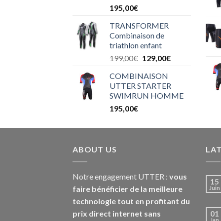
195,00
€
TRANSFORMER
Combinaison de
triathlon enfant
199,00
€
129,00
€
COMBINAISON
UTTER STARTER
SWIMRUN HOMME
195,00
€
ABOUT US
LA
Notre engagement UTTER :
vous
15
faire bénéficier de la meilleure
Juin
technologie tout en profitant du
prix direct internet sans
01
Jan