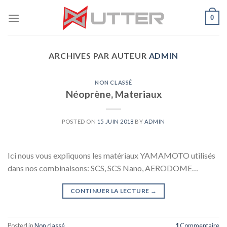
Skip
0
to
content
ARCHIVES PAR AUTEUR
ADMIN
NON CLASSÉ
Néoprène, Materiaux
POSTED ON
15 JUIN 2018
BY
ADMIN
Ici nous vous expliquons les matériaux YAMAMOTO utilisés
dans nos combinaisons: SCS, SCS Nano, AERODOME…
CONTINUER LA LECTURE
→
Posted in
Non classé
1
Commentaire